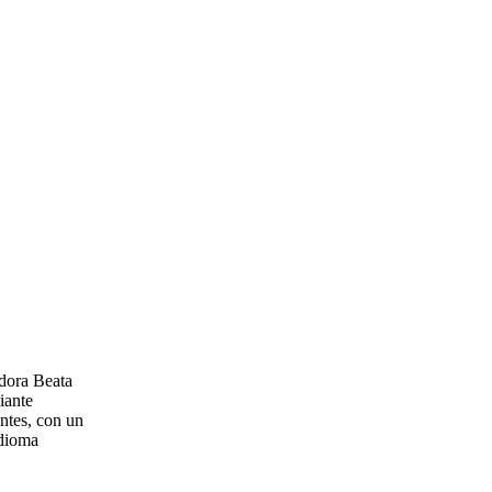
adora Beata
iante
ntes, con un
idioma